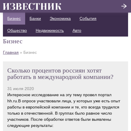
Бизнес
Банки
Экономика
События
Написать отзыв
Общество
Недвижимость
Авто
Главная
Бизнес
Актуальные новости
Главная
»
Бизнес
Статьи
Сколько процентов россиян хотят
Поделиться
работать в международной компании?
31 июля 2020
Интересное исследование на эту тему провел портал
hh.ru.В опросе участвовали лица, у которых уже есть опыт
работы в европейской компании и те, кто всегда трудился
только в отечественной. В группах было равное число
участников. После обработки ответов были выявлены
следующие результаты: