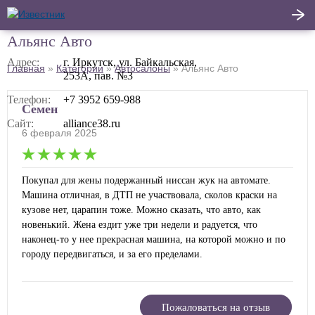
Альянс Авто
Написать
Адрес:
г. Иркутск, ул. Байкальская,
Главная
»
Категории
»
Автосалоны
»
Альянс Авто
253А, пав. №3
Главная
отзыв
Телефон:
+7 3952 659-988
Актуальные новости
Семен
Сайт:
alliance38.ru
6 февраля 2025
Статьи
Поделиться
Покупал для жены подержанный ниссан жук на автомате.
Машина отличная, в ДТП не участвовала, сколов краски на
кузове нет, царапин тоже. Можно сказать, что авто, как
новенький. Жена ездит уже три недели и радуется, что
наконец-то у нее прекрасная машина, на которой можно и по
городу передвигаться, и за его пределами.
Пожаловаться на отзыв