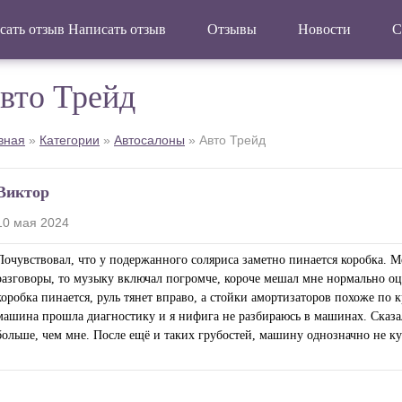
Написать отзыв
Отзывы
Новости
С
вто Трейд
вная
»
Категории
»
Автосалоны
»
Авто Трейд
Виктор
10 мая 2024
Почувствовал, что у подержанного соляриса заметно пинается коробка. М
разговоры, то музыку включал погромче, короче мешал мне нормально оце
коробка пинается, руль тянет вправо, а стойки амортизаторов похоже по 
машина прошла диагностику и я нифига не разбираюсь в машинах. Сказал,
больше, чем мне. После ещё и таких грубостей, машину однозначно не к