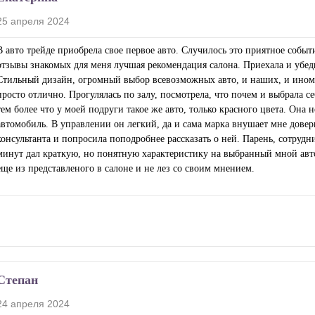
25 апреля 2024
В авто трейде приобрела свое первое авто. Случилось это приятное событ
отзывы знакомых для меня лучшая рекомендация салона. Приехала и убеди
Стильный дизайн, огромный выбор всевозможных авто, и наших, и иномар
просто отлично. Прогулялась по залу, посмотрела, что почем и выбрала
тем более что у моей подруги такое же авто, только красного цвета. Она н
автомобиль. В управлении он легкий, да и сама марка внушает мне дове
консультанта и попросила поподробнее рассказать о ней. Парень, сотрудн
минут дал краткую, но понятную характеристику на выбранный мной авто
еще из представленого в салоне и не лез со своим мнением.
Степан
24 апреля 2024