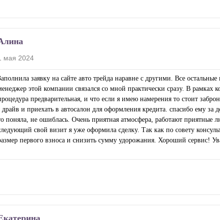
Алина
1 мая 2024
Заполнила заявку на сайте авто трейда наравне с другими. Все остальные 
менеджер этой компании связался со мной практически сразу. В рамках к
процедура предварительная, и что если я имею намерения то стоит заброн
- драйв и приехать в автосалон для оформления кредита. спасибо ему за 
то поняла, не ошиблась. Очень приятная атмосфера, работают приятные л
следующий свой визит я уже оформила сделку. Так как по совету консульт
размер первого взноса и снизить сумму удорожания. Хороший сервис! Ув
Екатерина