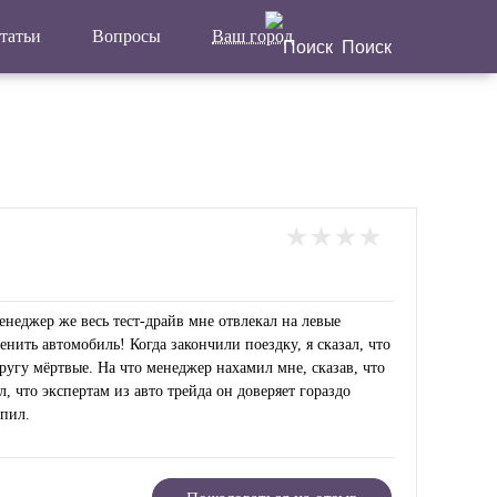
татьи
Вопросы
Ваш город
Поиск
Написать
Главная
отзыв
Актуальные новости
Статьи
Поделиться
енеджер же весь тест-драйв мне отвлекал на левые
нить автомобиль! Когда закончили поездку, я сказал, что
кругу мёртвые. На что менеджер нахамил мне, сказав, что
 что экспертам из авто трейда он доверяет гораздо
упил.