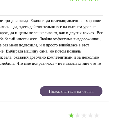
ие три дня назад. Ехала сюда целенаправленно – хорошие
лась – да, здесь действительно все на высшем уровне.
ок, да и цены не зашкаливают, как в других точках. Все
 себе белый ниссан жук. Люблю эффектные внедорожники,
е раз меня подвозила, и я просто влюбилась в этот
рие. Выбирала машину сама, но потом позвала
ик зала, оказался довольно компетентным и за несколько
мобиль. Что мне понравилось - не навязывал мне что то
Пожаловаться на отзыв