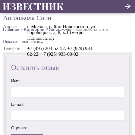
Автошкола Сити
Написать
Адрес:
г. Москва, район Новокосино, ул.
Главная
»
Категории
»
Автошколы
»
Автошкола Сити
Городецкая, д. 8, к.1 (метро
Главная
отзыв
Новокосино)
Показать полностью
Актуальные новости
Телефон:
+7 (495) 203-52-52, +7 (929) 933-
02-22, +7 (925) 933-00-02
Статьи
Оставить отзыв
Поделиться
Имя:
E-mail:
Оценка: