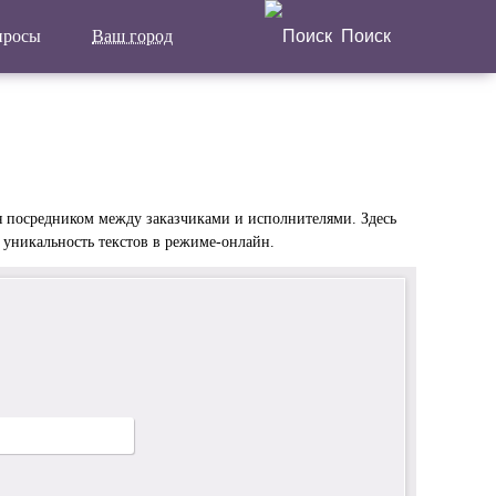
просы
Ваш город
Поиск
Написать отзыв
Главная
Актуальные новости
Статьи
я посредником между заказчиками и исполнителями. Здесь
 уникальность текстов в режиме-онлайн.
Поделиться