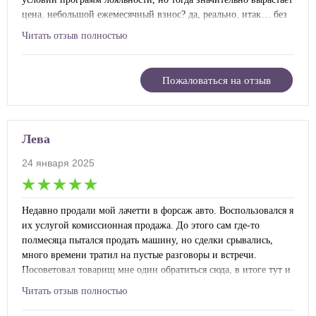
цена. небольшой ежемесячный взнос? да, реально. итак… без
первого взноса, с минимальным процентом и небольшой
Читать отзыв полностью
суммой. на какой период рассчитываете? рассматриваете
возможность досрочного погашения? ок. вот ваша заявка,
ознакомьтесь, если что не так, говорите, внесем исправления.
Пожаловаться на отзыв
на все это ушло всего лишь 10 минут! заполнили правильно,
отправили, а потом в том же темпе стали оформлять
кредитный договор. провел в финотделе от силы минут 40… и
то больше времени ушло на прочтение. нереальная скорость
Лева
сервиса!
24 января 2025
Недавно продали мой лачетти в форсаж авто. Воспользовался я
их услугой комиссионная продажа. До этого сам где-то
полмесяца пытался продать машину, но сделки срывались,
много времени тратил на пустые разговоры и встречи.
Посоветовал товарищ мне один обратиться сюда, в итоге тут и
выставил. По времени продажа заняла чуть больше месяца, тем
Читать отзыв полностью
не менее я результатом вполне довольный.