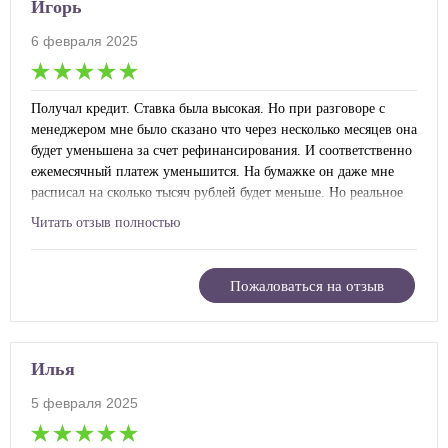
Игорь
6 февраля 2025
Получал кредит. Ставка была высокая. Но при разговоре с
менеджером мне было сказано что через несколько месяцев она
будет уменьшена за счет рефинансирования. И соответственно
ежемесячный платеж уменьшится. На бумажке он даже мне
расписал на сколько тысяч рублей будет меньше. Но реальное
положение дел показало, что все это был обман. Позже в
Читать отзыв полностью
договоре я не нашел такого условия. В банке тоже ничего про
рефинансирование не слышали. В общем развели, как
говорится.
Пожаловаться на отзыв
Илья
5 февраля 2025