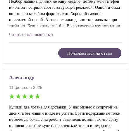
Подбор машины длился не одну неделю, потому мой телефон
и лоптоп пестрили соответствующей рекламой. Одной и была
вот эта с ссылкой на форсаж авто. Хороший салон с
приемлемой ценой. А еще и скидки делают нормальные при
трейд-ин. Купил крету на 1.6 л. В классической комплектации
и остался доволен тем, как за меня все оформили. Просто
Читать отзыв полностью
подписывал документы и тыкал пальчиком. Просто
невероятно, насколько менеджер чувствует людей.
Пожаловаться на отзыв
Александр
11 февраля 2025
Купили два логана для доставки. У нас бизнес с супругой на
двоих, а без машин нигде не успеть. Брать подержанные тоже
не хочется, больше на ремонт выкинешь потом, так что сразу
приняли решение купить простенькое что-то и недорогое.