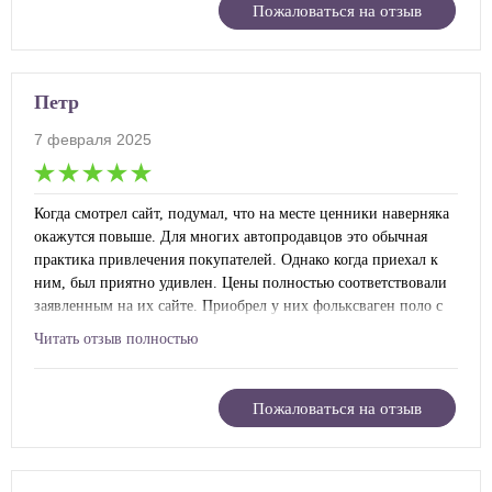
ничего лишнего и не по делу сказано не было. Сразу оформил
Пожаловаться на отзыв
все. Короче, нормальный салон.
Петр
7 февраля 2025
Когда смотрел сайт, подумал, что на месте ценники наверняка
окажутся повыше. Для многих автопродавцов это обычная
практика привлечения покупателей. Однако когда приехал к
ним, был приятно удивлен. Цены полностью соответствовали
заявленным на их сайте. Приобрел у них фольксваген поло с
неплохой скидкой по акции. Про сервис могу сказать, что
Читать отзыв полностью
персонал работает достаточно быстро. В бумагах не путаются.
Попутно и проконсультироваться можно у них по многим
вопросам. Мне все оформление сделали часа за полтора. В
Пожаловаться на отзыв
подарок получил видеорегистратор.