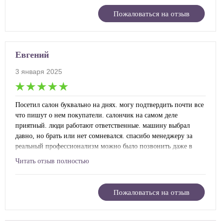
Пожаловаться на отзыв
Евгений
3 января 2025
Посетил салон буквально на днях. могу подтвердить почти все
что пишут о нем покупатели. салончик на самом деле
приятный. люди работают ответственные. машину выбрал
давно, но брать или нет сомневался. спасибо менеджеру за
реальный профессионализм можно было позвонить даже в
конце рабочего дня и все равно получить информацию. кода
Читать отзыв полностью
все уточнил, убедился в том что цена не измениться и решил
какие допы брать, просто приехал, глянул на машину и пошел
подписывать кредитный договор. все отлично.
Пожаловаться на отзыв