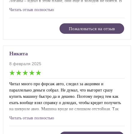
Логаны – идеал в этом плане, они еще и холодов не боятся. В
форсаж авто просто позвонил и попросил уточнить условия
Читать отзыв полностью
кредитования. Уточнил действующие акции и мне на одну
машину сделали 10% скидки, как на первый автомобиль, а
вторую оформлял на супругу, как семейный. Так что в общем
Пожаловаться на отзыв
20% сэкономили.
Никита
8 февраля 2025
Читал много про форсаж авто, следил за акциями и
параллельно деньги собрал. Не думал, что выгорит сразу
купить машину быстро да и дешево. Поэтому перед тем как
ехать вообще взял справку о доходах, чтобы кредит получить
на шевроле авео. Машина вроде не слишком отстойная. Так
что решил ее брать. Менеджер в салоне, конечно же, много
Читать отзыв полностью
рассказывал про нее, хвалил, ругал, про услуги их не забыл.
Так что я слушал долго все, но было интересно. Потому что