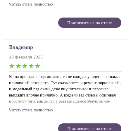
можно, особенно советую его всем тем, кто планирует взять
Читать отзыв полностью
себе машину в кредит и не знает где лучше всего это сделать.
Здесь работают отличные консультанты, которые помогут вам с
этим и все детально расскажут и подскажут, проконсультируют
Пожаловаться на отзыв
по всем вашим вопросам. Отдельное спасибо кредитному
менеджеру Валерию!
Владимир
18 февраля 2025
Когда приехал в форсаж авто, то не ожидал увидеть настолько
приличный автоцентр. Тут оказывается и ремонт нормальный,
и модельный ряд очень даже внушительный и персонал
выглядит вполне прилично. А когда читал отзывы офигевал
просто от того, как дилер в развалившемся облупленном
гараже, с бомжеватыми сотрудниками умудряется продавать
Читать отзыв полностью
несуществующие машины. Оказалось, что все эти посты
полнейший фэйк и брехня. Нет такого в автосалоне, он
выглядит как хороший дилер, работают тут успешные
Пожаловаться на отзыв