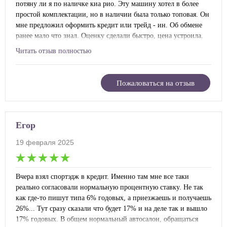
потяну ли я по наличке киа рио. Эту машину хотел в более
простой комплектации, но в наличии была только топовая. Он
мне предложил оформить кредит или трейд - ин. Об обмене
ранее мало что знал. Оценку сделали быстро, цена устроила.
Дальше объяснили, как документально будет оформлена
Читать отзыв полностью
сделка. Все оформили, после доплаты денег еще 150 тысяч
осталось)
Пожаловаться на отзыв
Егор
19 февраля 2025
Вчера взял спортэдж в кредит. Именно там мне все таки
реально согласовали нормальную процентную ставку. Не так
как где-то пишут типа 6% годовых, а приезжаешь и получаешь
26%... Тут сразу сказали что будет 17% и на деле так и вышло
17% годовых. В общем нормальный автосалон, обращаться