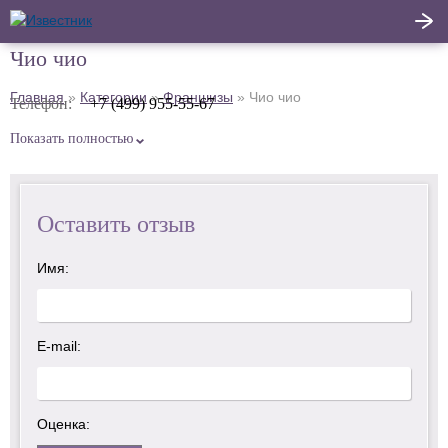
Чио чио
Написать
Главная
»
Категории
»
Франшизы
»
Чио чио
Телефон:
+7 (499) 955-55-67
Главная
отзыв
Показать полностью
Актуальные новости
Статьи
Оставить отзыв
Поделиться
Имя:
E-mail:
Оценка: