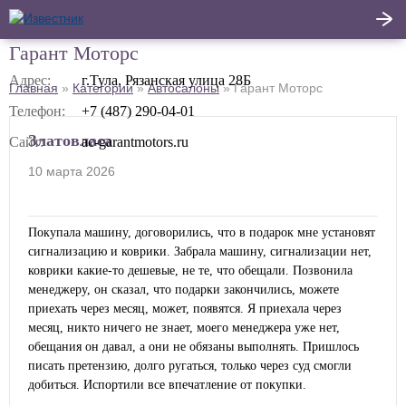
Гарант Моторс
Написать
Адрес:
г.Тула, Рязанская улица 28Б
Главная
»
Категории
»
Автосалоны
»
Гарант Моторс
Главная
отзыв
Телефон:
+7 (487) 290-04-01
Актуальные новости
Златовласа
Сайт:
ac-garantmotors.ru
10 марта 2026
Статьи
Поделиться
Покупала машину, договорились, что в подарок мне установят
сигнализацию и коврики. Забрала машину, сигнализации нет,
коврики какие-то дешевые, не те, что обещали. Позвонила
менеджеру, он сказал, что подарки закончились, можете
приехать через месяц, может, появятся. Я приехала через
месяц, никто ничего не знает, моего менеджера уже нет,
обещания он давал, а они не обязаны выполнять. Пришлось
писать претензию, долго ругаться, только через суд смогли
добиться. Испортили все впечатление от покупки.