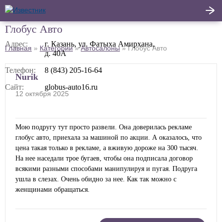
Глобус Авто
Написать
Адрес:
г. Казань, ул. Фатыха Амирхана,
Главная
»
Категории
»
Автосалоны
»
Глобус Авто
д. 40А
Главная
отзыв
Телефон:
8 (843) 205-16-64
Актуальные новости
Nurik
Сайт:
globus-auto16.ru
12 октября 2025
Статьи
Поделиться
Мою подругу тут просто развели. Она доверилась рекламе
глобус авто, приехала за машиной по акции. А оказалось, что
цена такая только в рекламе, а вживую дороже на 300 тысяч.
На нее наседали трое бугаев, чтобы она подписала договор
всякими разными способами манипулируя и пугая. Подруга
ушла в слезах. Очень обидно за нее. Как так можно с
женщинами обращаться.