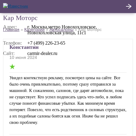
Кар Моторс
Написать
Адрес:
г. Москва,метро Новохохловское,
Главная
»
Категории
»
Автосалоны
»
Кар Моторс
Новохохловская улица, 11с1
Главная
отзыв
Телефон:
+7 (499) 226-23-65
Актуальные новости
Константин
Сайт:
carmir-dealer.ru
10 июня 2024
Статьи
Поделиться
Увидел контекстную рекламу, посмотрел цены на сайте. Все
было очень привлекательно, поэтому сразу отправился за
машиной. К сожалению, салонов, где дарят автомобили, пока
не существует. Кто успел подписать здесь что-либо, в любом
случае понесет финансовые убытки. Как минимум время
потеряет. Повезло, что есть родственник в силовых структурах,
а их подобные салоны боятся как огня. Иначе бы не решил
свою проблему.