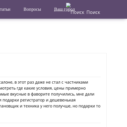
татьи
Вопросы
Ваш город
Поиск
Написать
Главная
отзыв
Актуальные новости
Статьи
Поделиться
алоне, в этот раз даже не стал с частниками
мотреть где какие условия, цены примерно
амые вкусные в фаворите получились, мне дали
 и подарки регистратор и дешевенькая
становщик и техника у него получше, но подарки то