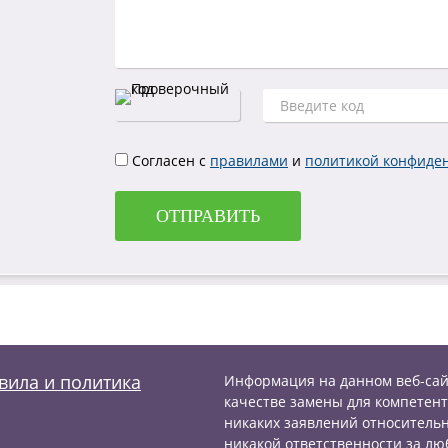
Согласен с
правилами
и
политикой конфиде
ОТПРАВИТЬ
вила и политика
Информация на данном веб-сай
качестве замены для компетент
никаких заявлений относительн
никакой ответственности за лю