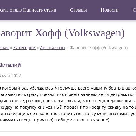
Написать отзыв
Отзывы
Новости
С
аворит Хофф (Volkswagen)
вная
»
Категории
»
Автосалоны
»
Фаворит Хофф (Volkswagen)
Виталий
4 мая 2022
в который раз убеждаюсь, что лучше всего машину брать в автос
связываться, сразу поехал по отсоветованным автоцентрам, пос
одинаковые, разница незначительная, зато спецпредложения с
скидку на покупку, сниженный процент по кредиту, скидку на то
сигнализация, ее я конечно ставить не стал, у меня знакомые у
получать всегда приятно) в общем салон на уровне)