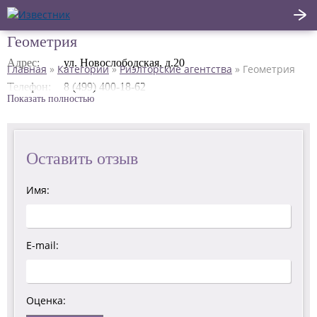
Геометрия
Написать
Адрес:
ул. Новослободская, д.20
Главная
»
Категории
»
Риэлторские агентства
»
Геометрия
Главная
отзыв
Телефон:
8 (499) 400-18-62
Показать полностью
Актуальные новости
Статьи
Оставить отзыв
Поделиться
Имя:
E-mail:
Оценка: