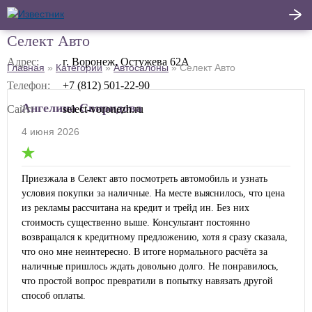
Селект Авто
Написать
Адрес:
г. Воронеж, Остужева 62А
Главная
»
Категории
»
Автосалоны
»
Селект Авто
Главная
отзыв
Телефон:
+7 (812) 501-22-90
Актуальные новости
Ангелина Свиридова
Сайт:
select-voronezh.ru
4 июня 2026
Статьи
Поделиться
Приезжала в Селект авто посмотреть автомобиль и узнать
условия покупки за наличные. На месте выяснилось, что цена
из рекламы рассчитана на кредит и трейд ин. Без них
стоимость существенно выше. Консультант постоянно
возвращался к кредитному предложению, хотя я сразу сказала,
что оно мне неинтересно. В итоге нормального расчёта за
наличные пришлось ждать довольно долго. Не понравилось,
что простой вопрос превратили в попытку навязать другой
способ оплаты.