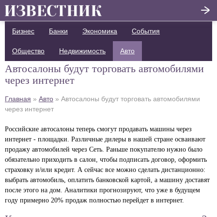
Бизнес
Банки
Экономика
Написать отзыв
События
Общество
Недвижимость
Авто
Главная
Автосалоны будут торговать автомобилями
Актуальные новости
через интернет
Статьи
Главная
»
Авто
»
Автосалоны будут торговать автомобилями
через интернет
Поделиться
Российские автосалоны теперь смогут продавать машины через
интернет - площадки. Различные дилеры в нашей стране осваивают
продажу автомобилей через Сеть. Раньше покупателю нужно было
обязательно приходить в салон, чтобы подписать договор, оформить
страховку и/или кредит. А сейчас все можно сделать дистанционно:
выбрать автомобиль, оплатить банковской картой, а машину доставят
после этого на дом. Аналитики прогнозируют, что уже в будущем
году примерно 20% продаж полностью перейдет в интернет.