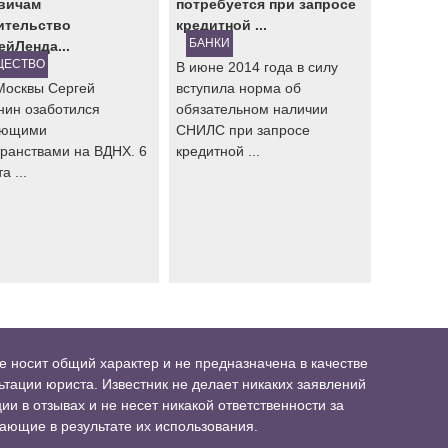
вичам
потребуется при запросе
ительство
кредитной ...
БАНКИ
ейЛенда...
ЩЕСТВО
В июне 2014 года в силу
Москвы Сергей
вступила норма об
нин озаботился
обязательном наличии
ующими
СНИЛС при запросе
ранствами на ВДНХ. 6
кредитной ...
а ...
 носит общий характер и не предназначена в качестве
тации юриста. Известник не делает никаких заявлений
и в отзывах и не несет никакой ответственности за
ающие в результате их использования.