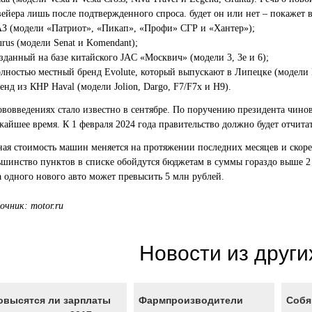
вейера лишь после подтвержденного спроса. будет он или нет – покажет 
 (модели «Патриот», «Пикап», «Профи» СГР и «Хантер»);
us (модели Senat и Komendant);
данный на базе китайского JAC «Москвич» (модели 3, 3е и 6);
ностью местный бренд Evolute, который выпускают в Липецке (модели I-P
нд из КНР Haval (модели Jolion, Dargo, F7/F7x и H9).
ововведениях стало известно в сентябре. По поручению президента чинов
айшее время. К 1 февраля 2024 года правительство должно будет отчитат
ная стоимость машин меняется на протяжении последних месяцев и скоре
ьшинство пунктов в списке обойдутся бюджетам в суммы гораздо выше 2 
а одного нового авто может превысить 5 млн рублей.
очник: motor.ru
Новости из други
овысятся ли зарплаты
Фармпроизводители
Собя