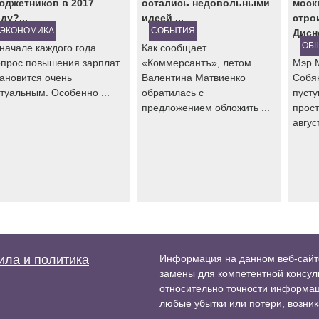
юджетников в 2017
остались недовольными
моск
ду?...
идеей ...
стро
ЭКОНОМИКА
СОБЫТИЯ
Дисн
ОБ
 начале каждого года
Как сообщает
опрос повышения зарплат
«Коммерсантъ», летом
Мэр 
тановится очень
Валентина Матвиенко
Собя
туальным. Особенно ...
обратилась с
пуст
предложением обложить ...
прост
август
ила и политика
Информация на данном веб-сайте
замены для компетентной консуль
относительно точности информаци
любые убытки или потери, возник