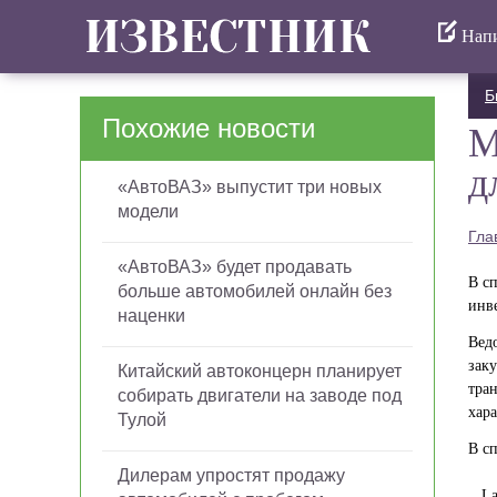
Напи
Б
Похожие новости
М
д
«АвтоВАЗ» выпустит три новых
модели
Гла
«АвтоВАЗ» будет продавать
В с
больше автомобилей онлайн без
инв
наценки
Вед
заку
Китайский автоконцерн планирует
тра
собирать двигатели на заводе под
хар
Тулой
В с
Дилерам упростят продажу
Lada