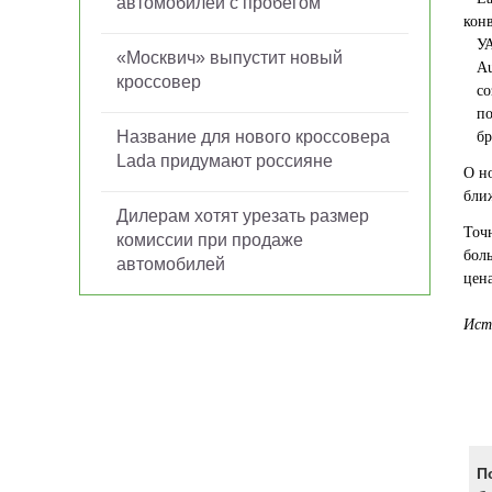
автомобилей с пробегом
кон
УАЗ
«Москвич» выпустит новый
Aur
кроссовер
соз
пол
Название для нового кроссовера
бре
Lada придумают россияне
О н
ближ
Дилерам хотят урезать размер
Точ
комиссии при продаже
бол
автомобилей
цен
И
ст
П