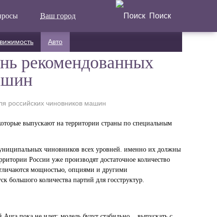
просы
Ваш город
Поиск
Написать отзыв
вижимость
Авто
Главная
ень рекомендованных
Актуальные новости
ашин
Статьи
ля российских чиновников машин
Поделиться
которые выпускают на территории страны по специальным
униципальных чиновников всех уровней. именно их должны
территории России уже производят достаточное количество
 отличаются мощностью, опциями и другими
к большого количества партий для госструктур.
вой Aura пока не идет: модель будут стабильно выпускать с