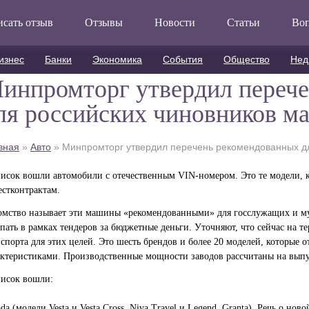
сать отзыв
Отзывы
Новости
Статьи
Во
изнес
Банки
Экономика
События
Общество
Нед
инпромторг утвердил переч
ля российских чиновников м
вная
»
Авто
»
Минпромторг утвердил перечень рекомендованных д
писок вошли автомобили с отечественным VIN-номером. Это те модели, 
естконтрактам.
омство называет эти машины «рекомендованными» для госслужащих и м
пать в рамках тендеров за бюджетные деньги. Уточняют, что сейчас на 
нспорта для этих целей. Это шесть брендов и более 20 моделей, которые
актеристиками. Производственные мощности заводов рассчитаны на выпус
писок вошли:
 (модели Vesta и Vesta Cross, Niva Travel и Legend, Granta). Речь о но