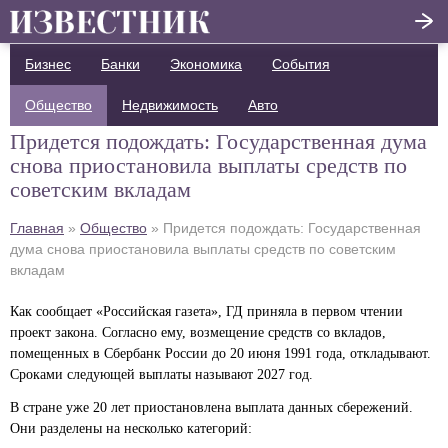
Бизнес
Банки
Экономика
Написать отзыв
События
Общество
Недвижимость
Авто
Главная
Придется подождать: Государственная дума
Актуальные новости
снова приостановила выплаты средств по
советским вкладам
Статьи
Главная
»
Общество
»
Придется подождать: Государственная
Поделиться
дума снова приостановила выплаты средств по советским
вкладам
Как сообщает «Российская газета», ГД приняла в первом чтении
проект закона. Согласно ему, возмещение средств со вкладов,
помещенных в Сбербанк России до 20 июня 1991 года, откладывают.
Сроками следующей выплаты называют 2027 год.
В стране уже 20 лет приостановлена выплата данных сбережений.
Они разделены на несколько категорий: