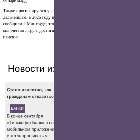
четыре млрд.
Также прогнозируется увеличение количества получателей и в
дальнейшем, в 2026 году планируется рост до 362 тысяч. Как
сообщили в Минтруде, это связано с тем, что ежегодно растет
количество людей, достигших возраста, при котором назначают
пенсию.
Новости из других разделов
Стало известно, как
«АвтоВАЗ» выпустит три
гражданам отказаться от
новых модели
...
БАНКИ
АВТО
В конце сентября
Российская компания
«Тинькофф Банк» в своем
начнет производство трех
мобильном приложении
новинок в течение
стал запрашивать у
последующих двух лет.