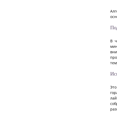
Алг
осн
По
В ч
мин
вни
про
тем
Ис
Это
гор
лай
соб
раз