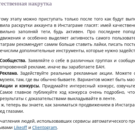
тественная накрутка
тому этапу можно приступать только после того как будут в
вила раскрутки аккаунта в Инстаграме гласят: имей качестве
вильно заполняй теги, будь активен. Про последнее попо
движения и особенно выделяет активность самого пользовате
таграм рекомендует самим больше ставить лайки, писать посты 
ечислим дополнительные инструменты, которые нужно задейст
Сообщества.
Заявляйте о себе в различных группах и сообщест
откровенной рекламе, иначе вы заработаете БАН.
Реклама.
Задействуйте реальные рекламные акции. Можете сд
музеях, там, где вы обычно бываете. Вариантов может быть мас
Акции и конкурсы.
Придумайте интересный конкурс, озвучьте
Самое главное публикуйте ход конкурса очень подробно, чт
результаты с доказательствами выкладывайте в ленте.
 ж, теперь вы знаете, как заниматься продвижением в Инстагра
ед глазами.
чатления людей, использовавших сервисы автоматического про
зывами
Likeoff
и
Clientogram
.