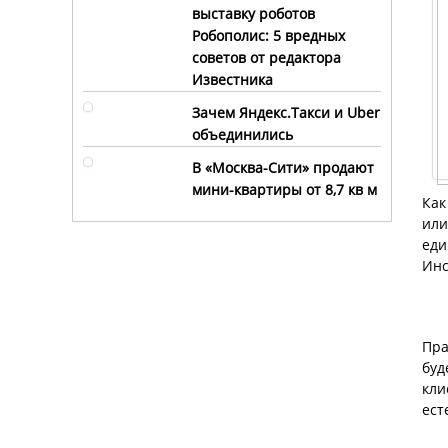
выставку роботов
Робополис: 5 вредных
советов от редактора
Известника
Зачем Яндекс.Такси и Uber
объединились
В «Москва-Сити» продают
мини-квартиры от 8,7 кв м
К
ак
или
еди
Инс
Пра
буд
кли
ест