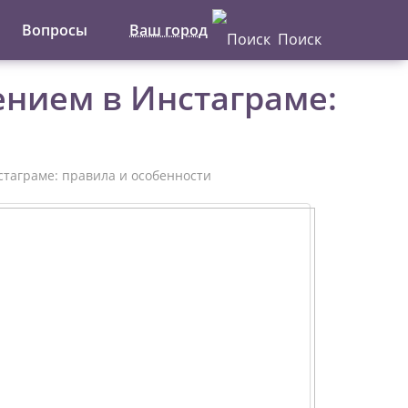
Вопросы
Ваш город
Поиск
Написать отзыв
нием в Инстаграме:
Главная
Актуальные новости
Статьи
таграме: правила и особенности
Поделиться