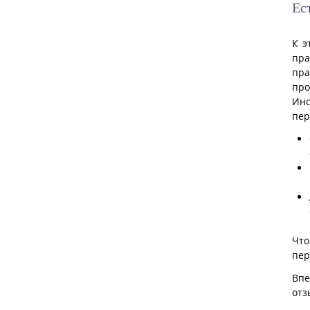
Ес
К э
пра
пра
про
Инс
пер
Что
пер
Впе
от