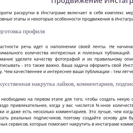
Продвижение Инстагр
оритм раскрутки в Инстаграме включает в себя комплекс ме
овные этапы и некоторые особенности продвижения в Инстагр
дготовка профиля
астности речь идет о наполнении своей ленты. Не начина
имального количества интересных и полезных публикаций. 
мание уделите качеству фотографий и их правильному опи
писывать - это также важно. Ваша задача оформить свой Инст
у. Чем качественнее и интереснее ваши публикации - тем легч
кусственная накрутка лайков, комментариев, подпи
 необходимо на первом этапе для того, чтобы создать некую 
аздо привлекательнее, когда у вас числится N-нное количес
ки и даже есть несколько комментариев. Это лучше, чем когд
рать реальных подписчиков, поэтому создайте основу для 
ных сервисов, которые помогают накрутить в инстаграме комме