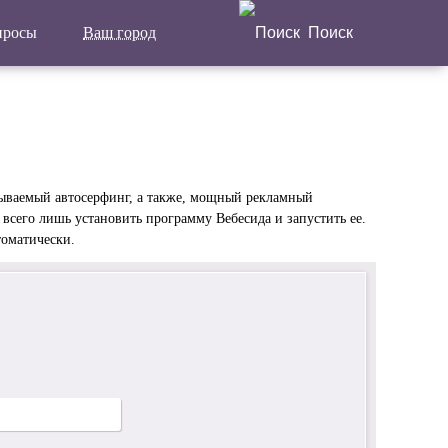
просы
Ваш город
Поиск
Написать отзыв
Главная
Актуальные новости
Статьи
называемый автосерфинг, а также, мощный рекламный
о всего лишь установить программу Вебесида и запустить ее.
томатически.
Поделиться