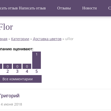
Написать отзыв
Отзывы
Новости
С
Flor
вная
»
Категории
»
Доставка цветов
»
uFlor
панию оценивают:
1
0
0
0
2
3
4
5
Все комментарии
Григорий
14 июня 2018