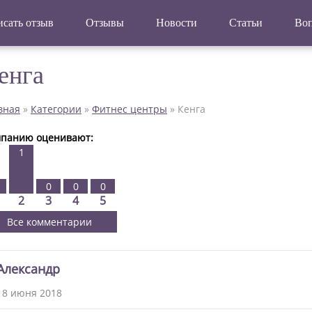
сать отзыв
Отзывы
Новости
Статьи
Во
енга
вная
»
Категории
»
Фитнес центры
»
Кенга
панию оценивают:
1
0
0
0
2
3
4
5
Все комментарии
Александр
18 июня 2018