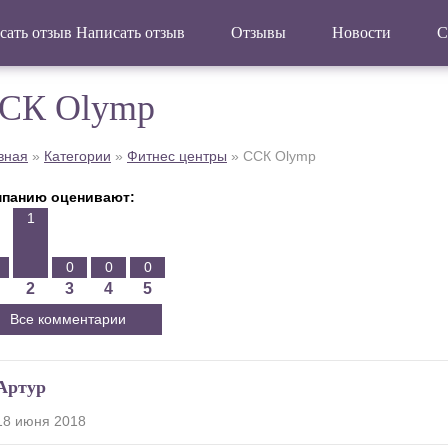
Написать отзыв
Отзывы
Новости
С
СК Olymp
вная
»
Категории
»
Фитнес центры
»
ССК Olymp
панию оценивают:
1
0
0
0
2
3
4
5
Все комментарии
Артур
18 июня 2018