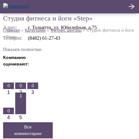
Студия фитнеса и йоги «Step»
Написать
Адрес:
г. Тольятти, ул. Юбилейная, д.75
Главная
»
Категории
»
Фитнес центры
»
Студия фитнеса и йоги
Главная
отзыв
«Step»
Телефон:
(8482) 61-27-43
Актуальные новости
Показать полностью
Компанию
Статьи
оценивают:
Поделиться
0
0
0
1
2
3
1
0
4
5
Все
комментарии