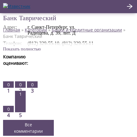
Банк Таврический
Написать отзыв
Адрес:
г. Санкт-Петербург, ул.
Главная
»
Категории
»
Банки и кредитные организации
»
Радищева, д. 39, лит. Д
Главная
Банк Таврический
Телефон:
(812) 329-55-10, (812) 329-55-11
Актуальные новости
Показать полностью
Компанию
Статьи
оценивают:
Поделиться
0
0
0
1
2
3
1
0
4
5
Все
комментарии