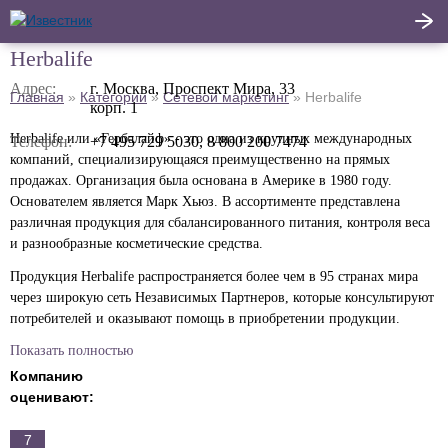
Herbalife
Написать
Адрес:
г. Москва, Проспект Мира, 33
Главная
»
Категории
»
Сетевой маркетинг
»
Herbalife
корп. 1
Главная
отзыв
Herbalife или «Гербалайф» - это одна из крупных международных
Телефон:
+7 495 729 5030, 8 800 200 7474
Актуальные новости
компаний, специализирующаяся преимущественно на прямых
продажах. Организация была основана в Америке в 1980 году.
Статьи
Основателем является Марк Хьюз. В ассортименте представлена
различная продукция для сбалансированного питания, контроля веса
и разнообразные косметические средства.
Поделиться
Продукция Herbalife распространяется более чем в 95 странах мира
через широкую сеть Независимых Партнеров, которые консультируют
потребителей и оказывают помощь в приобретении продукции.
Показать полностью
Компания Herbalife представлена в России с 1995 года. Чистый объём
продаж в России за 2015 год в национальной валюте вырос на 15,8%
Компанию
по сравнению с аналогичным периодом 2014 года.
оценивают:
В настоящее время в каталоге можно приобрести протеиновые
7
коктейли, белковые батончики, витаминные комплексы для