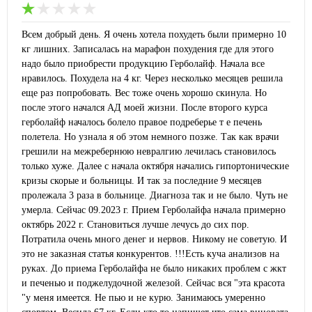
Всем добрый день. Я очень хотела похудеть были примерно 10
кг лишних. Записалась на марафон похудения где для этого
надо было приобрести продукцию Герболайф. Начала все
нравилось. Похудела на 4 кг. Через несколько месяцев решила
еще раз попробовать. Вес тоже очень хорошо скинула. Но
после этого начался АД моей жизни. После второго курса
герболайф началось болело правое подреберье т е печень
полетела. Но узнала я об этом немного позже. Так как врачи
грешили на межребернюю невралгию лечилась становилось
только хуже. Далее с начала октября начались гипортонические
кризы скорые и больницы. И так за последние 9 месяцев
пролежала 3 раза в больнице. Диагноза так и не было. Чуть не
умерла. Сейчас 09.2023 г. Прием Герболайфа начала примерно
октябрь 2022 г. Становиться лучше лечусь до сих пор.
Потратила очень много денег и нервов. Никому не советую. И
это не заказная статья конкурентов. !!!Есть куча анализов на
руках. До приема Герболайфа не было никаких проблем с жкт
и печенью и поджелудочной железой. Сейчас вся "эта красота
"у меня имеется. Не пью и не курю. Занимаюсь умеренно