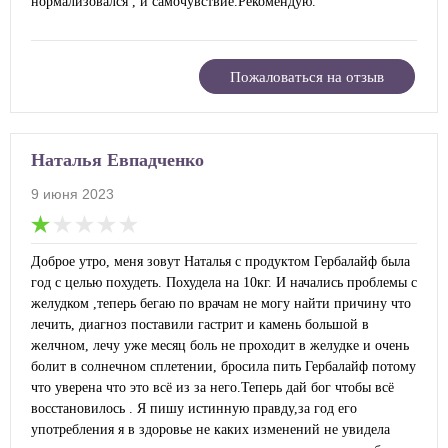
нормализовался , и самочувствие.Рекомендую.
Пожаловаться на отзыв
Наталья Евпадченко
9 июня 2023
Доброе утро, меня зовут Наталья с продуктом Гербалайф была
год с целью похудеть. Похудела на 10кг. И начались проблемы с
желудком ,теперь бегаю по врачам не могу найти причину что
лечить, диагноз поставили гастрит и камень большой в
желчном, лечу уже месяц боль не проходит в желудке и очень
болит в солнечном сплетении, бросила пить Гербалайф потому
что уверена что это всё из за него.Теперь дай бог чтобы всё
восстановилось . Я пишу истинную правду,за год его
употребления я в здоровье не каких изменений не увидела