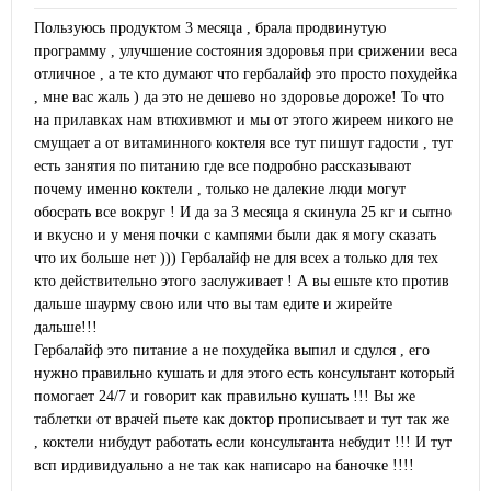
Пользуюсь продуктом 3 месяца , брала продвинутую
программу , улучшение состояния здоровья при срижении веса
отличное , а те кто думают что гербалайф это просто похудейка
, мне вас жаль ) да это не дешево но здоровье дороже! То что
на прилавках нам втюхивмют и мы от этого жиреем никого не
смущает а от витаминного коктеля все тут пишут гадости , тут
есть занятия по питанию где все подробно рассказывают
почему именно коктели , только не далекие люди могут
обосрать все вокруг ! И да за 3 месяца я скинула 25 кг и сытно
и вкусно и у меня почки с кампями были дак я могу сказать
что их больше нет ))) Гербалайф не для всех а только для тех
кто действительно этого заслуживает ! А вы ешьте кто против
дальше шаурму свою или что вы там едите и жирейте
дальше!!!
Гербалайф это питание а не похудейка выпил и сдулся , его
нужно правильно кушать и для этого есть консультант который
помогает 24/7 и говорит как правильно кушать !!! Вы же
таблетки от врачей пьете как доктор прописывает и тут так же
, коктели нибудут работать если консультанта небудит !!! И тут
всп ирдивидуально а не так как написаро на баночке !!!!