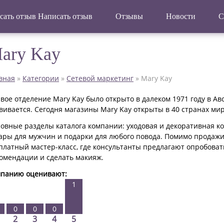
Написать отзыв
Отзывы
Новости
С
ary Kay
вная
»
Категории
»
Сетевой маркетинг
»
Mary Kay
вое отделение Mary Kay было открыто в далеком 1971 году в Ав
вивается. Сегодня магазины Mary Kay открыты в 40 странах мира
овные разделы каталога компании: уходовая и декоративная ко
ары для мужчин и подарки для любого повода. Помимо продаж
платный мастер-класс, где консультанты предлагают опробова
омендации и сделать макияж.
панию оценивают:
1
0
0
0
2
3
4
5