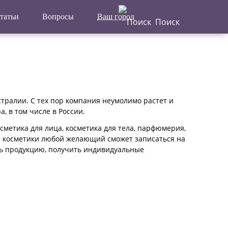
татьи
Вопросы
Ваш город
Поиск
Написать
Главная
отзыв
Актуальные новости
Статьи
стралии. С тех пор компания неумолимо растет и
, в том числе в России.
Поделиться
сметика для лица, косметика для тела, парфюмерия,
и косметики любой желающий сможет записаться на
ть продукцию, получить индивидуальные