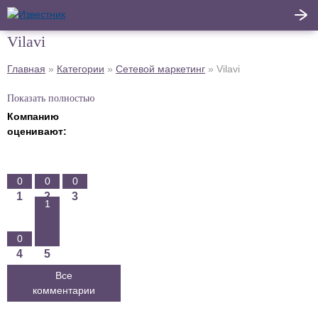
Vilavi
Написать
Главная
»
Категории
»
Сетевой маркетинг
»
Vilavi
Главная
отзыв
Показать полностью
Актуальные новости
Компанию
оценивают:
Статьи
Поделиться
0
0
0
1
2
3
1
0
4
5
Все
комментарии