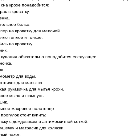
 сна крохе понадобится:
рас в кроватку.
енка.
тельное белье.
пер на кроватку для мелочей.
яло теплое и тонкое.
иль на кроватку.
ник.
 купания обязательно понадобится следующее:
ночка.
ка.
мометр для воды.
отничок для малыша.
кая рукавичка для мытья крохи.
ское мыло и шампунь.
шик.
ьшое махровое полотенце.
 прогулок стоит купить:
яску с дождевиком и антимоскитной сеткой.
ушечку и матрасик для коляски.
лый чехол.