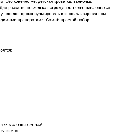
 Это конечно же: детская кроватка, ванночка,
. Для развития несколько погремушек, подвешивающихся
огут вполне проконсультировать в специализированном
одимыми препаратами. Самый простой набор:
бятся:
отки молочных желез!
ку, комод.