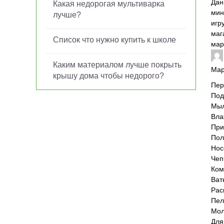
Дан
Какая недорогая мультиварка
мин
лучше?
игр
маг
Список что нужно купить к школе
мар
Каким материалом лучше покрыть
Ма
крышу дома чтобы недорого?
Пер
Под
Мыл
Вла
При
Пол
Нос
Чеп
Ком
Ват
Рас
Пел
Мол
Для