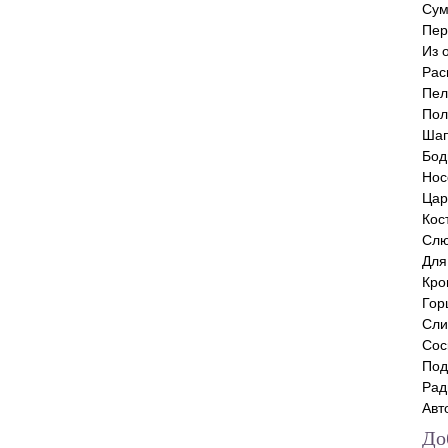
Сум
Пер
Из 
Рас
Пел
Пол
Шап
Бод
Нос
Цар
Кос
Слю
Для
Кро
Гор
Сли
Сос
Под
Рад
Авт
До