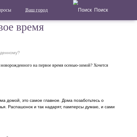
просы
Ваш город
Поиск
Написать отзыв
вое время
Главная
Актуальные новости
жденному?
Статьи
 новорожденного на первое время осенью-зимой? Хочется
Поделиться
ма домой, это самое главное. Дома позаботьтесь о
вья. Распашонок и так надарят, памперсы думаю, и сами