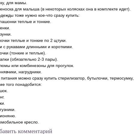
ку, для мамы.
еноска для малыша (в некоторых колясках она в комплекте идет).
одежды тоже нужно кое-что сразу купить:
пашонки теплые и тонкие.
енки.
зунки.
очки теплые и тонкие по 2 щтуки.
и с рукавами длинными и короткими.
очки (тонкие и теплые).
апки (обязательно 2-3 пары).
тюмы или комбинезоны для прогулок.
нявчики, нагрудники.
 питания можно сразу купить стерилизатор, бутылочки, термосумку,
ме того понадобится:
шок.
нг.
ки.
гузники.
ионяню.
омобильное кресло.
бавить комментарий