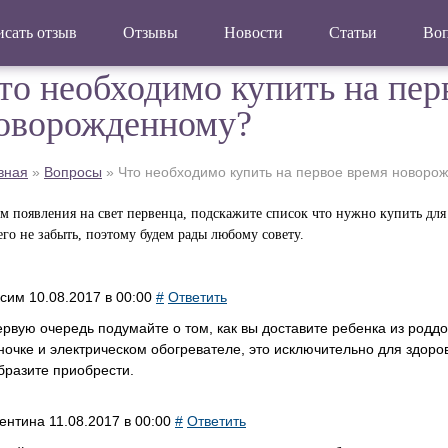
сать отзыв
Отзывы
Новости
Статьи
Во
то необходимо купить на пер
оворожденному?
вная
»
Вопросы
»
Что необходимо купить на первое время новоро
м появления на свет первенца, подскажите список что нужно купить для
го не забыть, поэтому будем рады любому совету.
ксим
10.08.2017 в 00:00
#
Ответить
ервую очередь подумайте о том, как вы доставите ребенка из роддо
ночке и электрическом обогревателе, это исключительно для здоро
бразите приобрести.
ентина
11.08.2017 в 00:00
#
Ответить