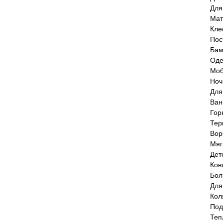
Для
Мат
Кле
Пос
Бам
Оде
Моб
Ноч
Для
Ван
Гор
Тер
Вор
Мяг
Дет
Ков
Бол
Для
Кол
Под
Теп