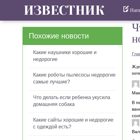
Напи
Ч
Похожие новости
н
Какие наушники хорошие и
Гла
недорогие
Жде
ниче
Какие роботы пылесосы недорогие
самые лучшие?
Ма
Что делать если ребенка укусила
В п
домашняя собака
ван
соо
Какие сайты хорошие и недорогие
с одеждой есть?
Вал