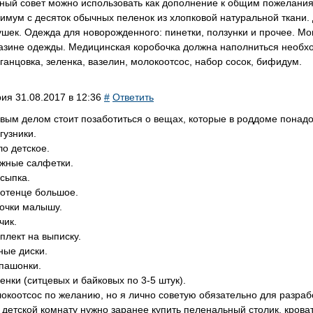
ный совет можно использовать как дополнение к общим пожеланиям.
имум с десяток обычных пеленок из хлопковой натуральной ткани
ушек. Одежда для новорожденного: пинетки, ползунки и прочее. М
азине одежды. Медицинская коробочка должна наполниться необх
ганцовка, зеленка, вазелин, молокоотсос, набор сосок, бифидум.
рия
31.08.2017 в 12:36
#
Ответить
вым делом стоит позаботиться о вещах, которые в роддоме понадо
гузники.
о детское.
жные салфетки.
сыпка.
отенце большое.
очки малышу.
чик.
плект на выписку.
ные диски.
пашонки.
енки (ситцевых и байковых по 3-5 штук).
окоотсос по желанию, но я лично советую обязательно для разраб
 детской комнату нужно заранее купить пеленальный столик, кроват