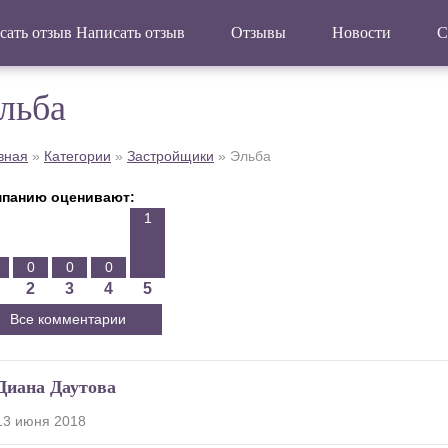
Написать отзыв
Отзывы
Новости
С
льба
вная
»
Категории
»
Застройщики
»
Эльба
панию оценивают:
1
0
0
0
2
3
4
5
Все комментарии
Диана Даутова
13 июня 2018